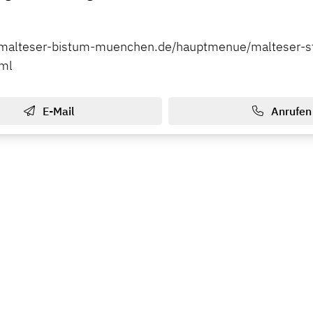
.malteser-bistum-muenchen.de/hauptmenue/malteser-st
tml
E-Mail
Anrufen