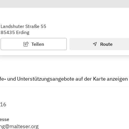
 Hilfsdienst gGmbH & e.V.
Landshuter Straße 55
85435 Erding
Teilen
Route
lfe- und Unterstützungsangebote auf der Karte anzeigen
516
esse
ing@malteser.org