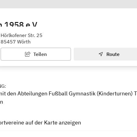
 1958 e.V.
leyball - Tennis - Stockschießen - Gymnastik - Tanzen
Hörlkofener Str. 25
85457 Wörth
Teilen
Route
NG:
mit den Abteilungen Fußball Gymnastik (Kinderturnen) 
en
ortvereine auf der Karte anzeigen