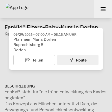
FenKid® Eltern-Baby-Kurs in Dorfen
Katholisches Bildungswerk Erding
09/29/2026
•
07:00 AM
–
08:15 AM
UHR
Pfarrheim Maria Dorfen
Ruprechtsberg 5
Dorfen
Teilen
Route
BESCHREIBUNG
FenKid® steht für "die frühe Entwicklung des Kindes
begleiten".
Das Konzept aus München unterstützt Dich, die
Bewegungs- und Persönlichkeitsentwicklung